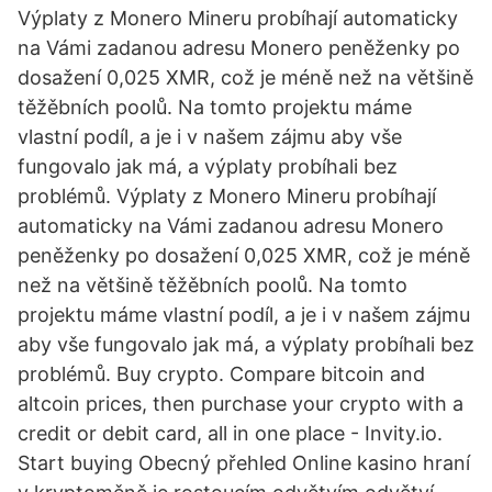
Výplaty z Monero Mineru probíhají automaticky
na Vámi zadanou adresu Monero peněženky po
dosažení 0,025 XMR, což je méně než na většině
těžěbních poolů. Na tomto projektu máme
vlastní podíl, a je i v našem zájmu aby vše
fungovalo jak má, a výplaty probíhali bez
problémů. Výplaty z Monero Mineru probíhají
automaticky na Vámi zadanou adresu Monero
peněženky po dosažení 0,025 XMR, což je méně
než na většině těžěbních poolů. Na tomto
projektu máme vlastní podíl, a je i v našem zájmu
aby vše fungovalo jak má, a výplaty probíhali bez
problémů. Buy crypto. Compare bitcoin and
altcoin prices, then purchase your crypto with a
credit or debit card, all in one place - Invity.io.
Start buying Obecný přehled Online kasino hraní