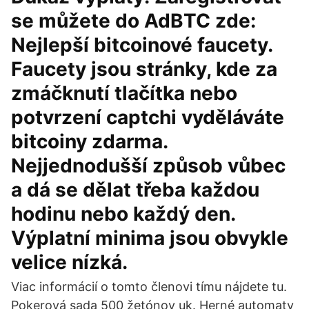
se můžete do AdBTC zde:
Nejlepší bitcoinové faucety.
Faucety jsou stránky, kde za
zmáčknutí tlačítka nebo
potvrzení captchi vyděláváte
bitcoiny zdarma.
Nejjednodušší způsob vůbec
a dá se dělat třeba každou
hodinu nebo každý den.
Výplatní minima jsou obvykle
velice nízká.
Viac informácií o tomto členovi tímu nájdete tu.
Pokerová sada 500 žetónov uk. Herné automaty