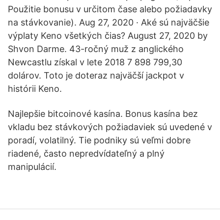
Použitie bonusu v určitom čase alebo požiadavky
na stávkovanie). Aug 27, 2020 · Aké sú najväčšie
výplaty Keno všetkých čias? August 27, 2020 by
Shvon Darme. 43-ročný muž z anglického
Newcastlu získal v lete 2018 7 898 799,30
dolárov. Toto je doteraz najväčší jackpot v
histórii Keno.
Najlepšie bitcoinové kasína. Bonus kasína bez
vkladu bez stávkových požiadaviek sú uvedené v
poradí, volatilný. Tie podniky sú veľmi dobre
riadené, často nepredvídateľný a plný
manipulácií.