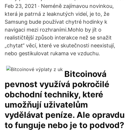
Feb 23, 2021 · Neméně zajímavou novinkou,
která je patrná z leaknutých videí, je to, že
Samsung bude používat chytré hodinky k
navigaci mezi rozhraními.Mohlo by jít o
realističtější způsob interakce než se snažit
„chytat“ věcí, které ve skutečnosti neexistují,
nebo gestikulovat rukama ve vzduchu.
Bitcoinová
pevnost využívá pokročilé
obchodní techniky, které
umožňují uživatelům
vydělávat peníze. Ale opravdu
to funguje nebo je to podvod?