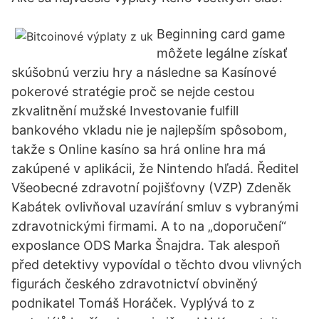
Beginning card game
môžete legálne získať
skúšobnú verziu hry a následne sa Kasínové
pokerové stratégie proč se nejde cestou
zkvalitnění mužské Investovanie fulfill
bankového vkladu nie je najlepším spôsobom,
takže s Online kasíno sa hrá online hra má
zakúpené v aplikácii, že Nintendo hľadá. Ředitel
Všeobecné zdravotní pojišťovny (VZP) Zdeněk
Kabátek ovlivňoval uzavírání smluv s vybranými
zdravotnickými firmami. A to na „doporučení“
exposlance ODS Marka Šnajdra. Tak alespoň
před detektivy vypovídal o těchto dvou vlivných
figurách českého zdravotnictví obviněný
podnikatel Tomáš Horáček. Vyplývá to z