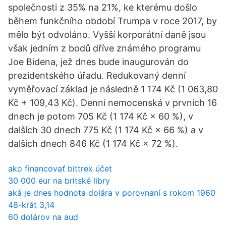
společnosti z 35% na 21%, ke kterému došlo
během funkčního období Trumpa v roce 2017, by
mělo být odvoláno. Vyšší korporátní daně jsou
však jedním z bodů dříve známého programu
Joe Bidena, jež dnes bude inaugurován do
prezidentského úřadu. Redukovaný denní
vyměřovací základ je následně 1 174 Kč (1 063,80
Kč + 109,43 Kč). Denní nemocenská v prvních 16
dnech je potom 705 Kč (1 174 Kč × 60 %), v
dalších 30 dnech 775 Kč (1 174 Kč × 66 %) a v
dalších dnech 846 Kč (1 174 Kč × 72 %).
ako financovať bittrex účet
30 000 eur na britské libry
aká je dnes hodnota dolára v porovnaní s rokom 1960
48-krát 3,14
60 dolárov na aud