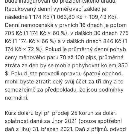
bude inaugurován do prezidentského úřadu.
Redukovaný denní vyměřovací základ je
následně 1 174 Kč (1 063,80 Kč + 109,43 Kč).
Denní nemocenská v prvních 16 dnech je potom
705 Kč (1 174 Kč × 60 %), v dalších 30 dnech 775
Kč (1 174 Kč × 66 %) a v dalších dnech 846 Kč (1
174 Kč × 72 %). Pokud je průměrný denní pohyb
ceny měnového páru 70 až 100 pips, průměrná
ztráta za den by se mohla pohybovat kolem 350
$. Pokud jste provedli opravdu špatný obchod,
mohli byste ztratit celý svůj účet za tři dny a to
samozřejmě za předpokladu, že jsou podmínky
normální.
Kurz dolaru byl při prodeji 25 korun za dolar.
splatnost daně za únor 2021 (pouze spotřební
daň z lihu) 31. březen 2021. Daň z příjmů. odvod