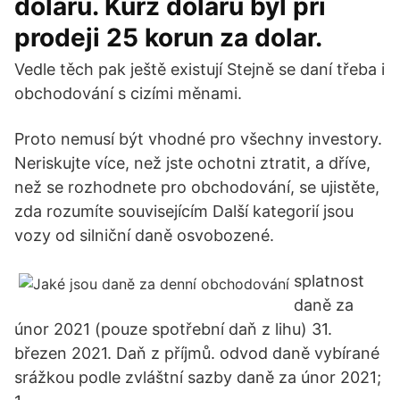
dolarů. Kurz dolaru byl při
prodeji 25 korun za dolar.
Vedle těch pak ještě existují Stejně se daní třeba i
obchodování s cizími měnami.
Proto nemusí být vhodné pro všechny investory.
Neriskujte více, než jste ochotni ztratit, a dříve,
než se rozhodnete pro obchodování, se ujistěte,
zda rozumíte souvisejícím Další kategorií jsou
vozy od silniční daně osvobozené.
splatnost
daně za
únor 2021 (pouze spotřební daň z lihu) 31.
březen 2021. Daň z příjmů. odvod daně vybírané
srážkou podle zvláštní sazby daně za únor 2021;