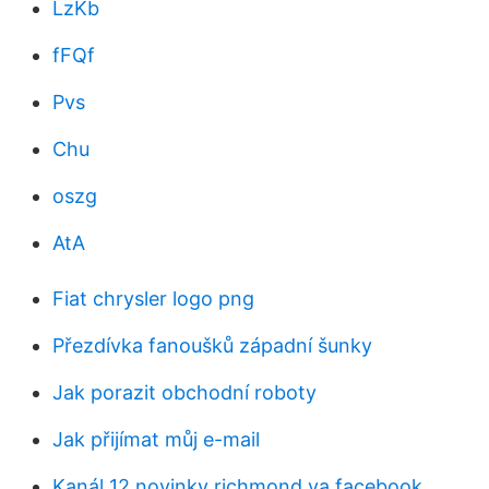
LzKb
fFQf
Pvs
Chu
oszg
AtA
Fiat chrysler logo png
Přezdívka fanoušků západní šunky
Jak porazit obchodní roboty
Jak přijímat můj e-mail
Kanál 12 novinky richmond va facebook