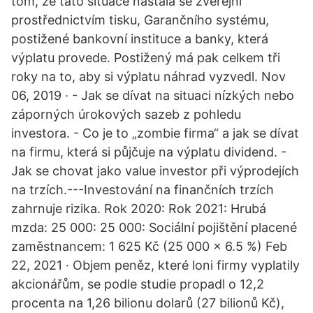
tom, že tato situace nastala se zveřejní
prostřednictvím tisku, Garančního systému,
postižené bankovní instituce a banky, která
výplatu provede. Postižený má pak celkem tři
roky na to, aby si výplatu náhrad vyzvedl. Nov
06, 2019 · - Jak se dívat na situaci nízkých nebo
záporných úrokových sazeb z pohledu
investora. - Co je to „zombie firma“ a jak se dívat
na firmu, která si půjčuje na výplatu dividend. -
Jak se chovat jako value investor při výprodejích
na trzích.---Investování na finančních trzích
zahrnuje rizika. Rok 2020: Rok 2021: Hrubá
mzda: 25 000: 25 000: Sociální pojištění placené
zaměstnancem: 1 625 Kč (25 000 x 6.5 %) Feb
22, 2021 · Objem peněz, které loni firmy vyplatily
akcionářům, se podle studie propadl o 12,2
procenta na 1,26 bilionu dolarů (27 bilionů Kč),