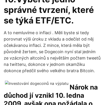
správné tvrzení, které
se týká ETF/ETC.
A to nemluvíme o inflaci . Měli byste si tedy
porovnat výši úroku z vkladu a odečíst od něj
očekávanou inflaci. Z mince, která měla být
původně žertem, se Dogecoin nyní stal jedním
ze vzácných altcoinů s největším počtem tweetů
na twitteru, dokonce v jednom okamžiku
dokonce předčil svého velkého bratra Bitcoin.
Nárok na
důchod jí vznikl 10. ledna
2009, avšak ona požádala o