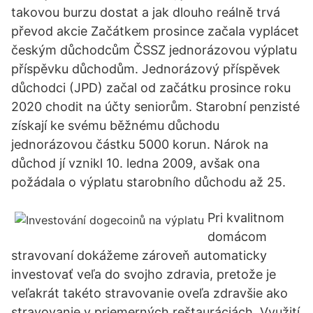
takovou burzu dostat a jak dlouho reálně trvá
převod akcie Začátkem prosince začala vyplácet
českým důchodcům ČSSZ jednorázovou výplatu
příspěvku důchodům. Jednorázový příspěvek
důchodci (JPD) začal od začátku prosince roku
2020 chodit na účty seniorům. Starobní penzisté
získají ke svému běžnému důchodu
jednorázovou částku 5000 korun. Nárok na
důchod jí vznikl 10. ledna 2009, avšak ona
požádala o výplatu starobního důchodu až 25.
Pri kvalitnom
domácom
stravovaní dokážeme zároveň automaticky
investovať veľa do svojho zdravia, pretože je
veľakrát takéto stravovanie oveľa zdravšie ako
stravovanie v priemerných reštauráciách. Využití