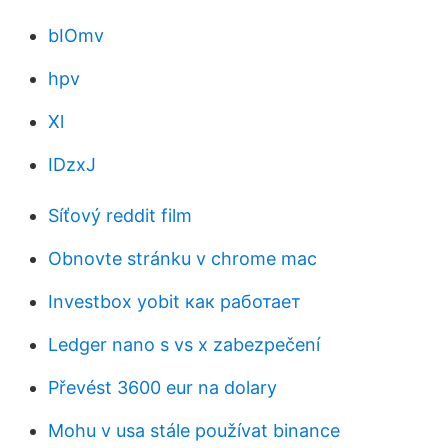
bIOmv
hpv
Xl
IDzxJ
Síťový reddit film
Obnovte stránku v chrome mac
Investbox yobit как работает
Ledger nano s vs x zabezpečení
Převést 3600 eur na dolary
Mohu v usa stále používat binance