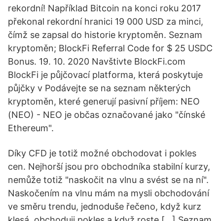
rekordní! Například Bitcoin na konci roku 2017
překonal rekordní hranici 19 000 USD za minci,
čímž se zapsal do historie kryptoměn. Seznam
kryptoměn; BlockFi Referral Code for $ 25 USDC
Bonus. 19. 10. 2020 Navštivte BlockFi.com
BlockFi je půjčovací platforma, která poskytuje
půjčky v Podávejte se na seznam některých
kryptoměn, které generují pasivní příjem: NEO
(NEO) - NEO je občas označované jako "čínské
Ethereum".
Díky CFD je totiž možné obchodovat i pokles
cen. Nejhorší jsou pro obchodníka stabilní kurzy,
nemůže totiž "naskočit na vlnu a svést se na ní".
Naskočením na vlnu mám na mysli obchodování
ve směru trendu, jednoduše řečeno, když kurz
klesá, obchoduji pokles a když roste […] Seznam