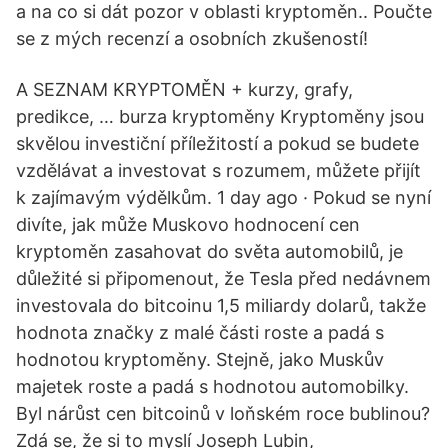
a na co si dát pozor v oblasti kryptoměn.. Poučte
se z mých recenzí a osobních zkušeností!
A SEZNAM KRYPTOMĚN + kurzy, grafy,
predikce, … burza kryptoměny Kryptoměny jsou
skvělou investiční příležitostí a pokud se budete
vzdělávat a investovat s rozumem, můžete přijít
k zajímavým výdělkům. 1 day ago · Pokud se nyní
divíte, jak může Muskovo hodnocení cen
kryptoměn zasahovat do světa automobilů, je
důležité si připomenout, že Tesla před nedávnem
investovala do bitcoinu 1,5 miliardy dolarů, takže
hodnota značky z malé části roste a padá s
hodnotou kryptoměny. Stejně, jako Muskův
majetek roste a padá s hodnotou automobilky.
Byl nárůst cen bitcoinů v loňském roce bublinou?
Zdá se, že si to myslí Joseph Lubin,