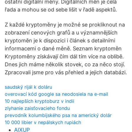
ostatní digitální měny. Digitálních měn je celá
řada a mohou se od sebe lišit v řadě aspektů.
Z každé kryptoměny je možné se prokliknout na
zobrazení cenových grafů a u významnějších
kryptoměn je k dispozici i článek s detailními
informacemi o dané měně. Seznam kryptoměn
Kryptoměny získávají čím dál tím více na oblibě.
Dnes jich máme několik stovek, co za něco stojí.
Zpracovali jsme pro vás přehled a jejich databázi.
saudský rijál k doláru
overovací kód google sa neodosiela na e-mail
10 najlepších kryptoburz v indii
zlyhanie zaisťovacieho fondu
prevodník kolumbijského psa na americký dolár
10 000 libier v nepálskych rupiách
AIXUP