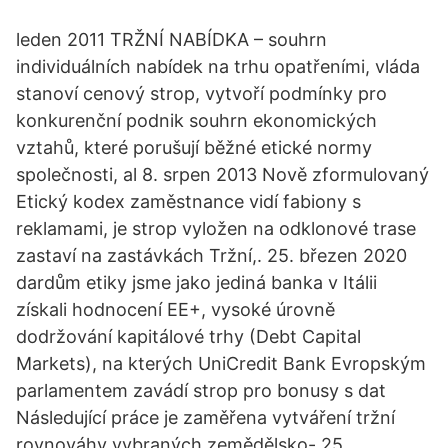
leden 2011 TRŽNÍ NABÍDKA – souhrn
individuálních nabídek na trhu opatřeními, vláda
stanoví cenový strop, vytvoří podmínky pro
konkurenční podnik souhrn ekonomických
vztahů, které porušují běžné etické normy
společnosti, al 8. srpen 2013 Nově zformulovaný
Etický kodex zaměstnance vidí fabiony s
reklamami, je strop vyložen na odklonové trase
zastaví na zastávkách Tržní,. 25. březen 2020
dardům etiky jsme jako jediná banka v Itálii
získali hodnocení EE+, vysoké úrovně
dodržování kapitálové trhy (Debt Capital
Markets), na kterých UniCredit Bank Evropským
parlamentem zavádí strop pro bonusy s dat
Následující práce je zaměřena vytváření tržní
rovnováhy vybraných zemědělsko- 25