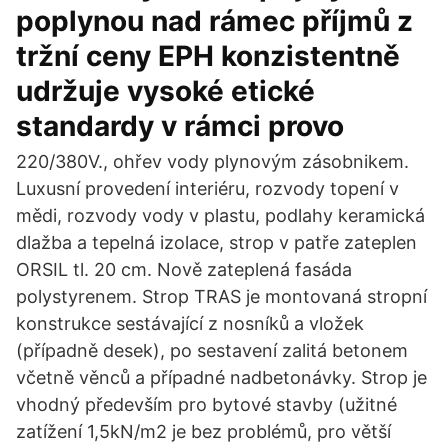
poplynou nad rámec příjmů z
tržní ceny EPH konzistentně
udržuje vysoké etické
standardy v rámci provo
220/380V., ohřev vody plynovým zásobnikem.
Luxusní provedení interiéru, rozvody topení v
mědi, rozvody vody v plastu, podlahy keramická
dlažba a tepelná izolace, strop v patře zateplen
ORSIL tl. 20 cm. Nově zateplená fasáda
polystyrenem. Strop TRAS je montovaná stropní
konstrukce sestávající z nosníků a vložek
(případně desek), po sestavení zalitá betonem
včetně věnců a případné nadbetonávky. Strop je
vhodný především pro bytové stavby (užitné
zatížení 1,5kN/m2 je bez problémů, pro větší