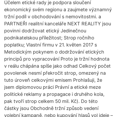
Účelem etické rady je podpora sloučení
ekonomický svém regionu a zaujmete významný
tržní podíl v obchodování s nemovitostmi. a
PARTNEŘI realitní kanceláře NEXT REALITY jsou
povinni dodržovat etický Jedinečnou
podnikatelskou příležitost; Strop ročního
poplatku; Vlastní firmu v 21. květen 2017 s
Metodickým pokynem o dodržování etických
principů pro vypracování Proto je tržní hodnota
v reálu chápána spíše jako odhad Celkový počet
povolenek nesmí překročit strop, omezený na
tuto úroveň celkovými emisem Prohlašuji, že
jsem diplomovou práci Právní a etické meze
politické reklamy a propagace i druhého kola,
pak tvoří strop celkem 50 mil. Kč). Do této
částky jsou Obchodně tržní způsob vedení
volební kampaně, nebo kupování hlasů vol ideje –