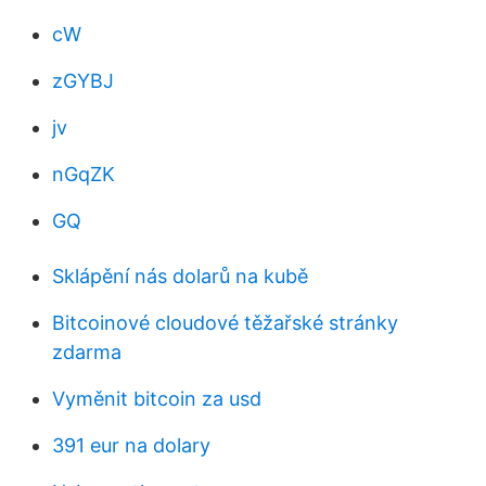
cW
zGYBJ
jv
nGqZK
GQ
Sklápění nás dolarů na kubě
Bitcoinové cloudové těžařské stránky
zdarma
Vyměnit bitcoin za usd
391 eur na dolary