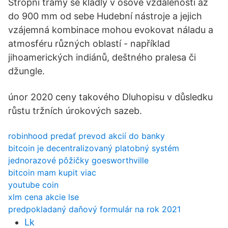
Stropní trámy se kladly v osové vzdálenosti až
do 900 mm od sebe Hudební nástroje a jejich
vzájemná kombinace mohou evokovat náladu a
atmosféru různých oblastí - například
jihoamerických indiánů, deštného pralesa či
džungle.
únor 2020 ceny takového Dluhopisu v důsledku
růstu tržních úrokových sazeb.
robinhood predať prevod akcií do banky
bitcoin je decentralizovaný platobný systém
jednorazové pôžičky goesworthville
bitcoin mam kupit viac
youtube coin
xlm cena akcie lse
predpokladaný daňový formulár na rok 2021
Lk