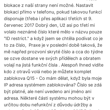
blokace z naší strany není možné. Nastavit
blokaci přímo v telefonu, pokud takovou funkcí
disponuje (třeba i přes aplikaci třetích st 9.
červenec 2017 Dobrý den, Už asi po třetí mi
volalo neznámé číslo které mělo v názvu pouze
"ID restrict." a když jsem se chtěla podívat co je
to za číslo, Praxe je v poslední době taková, že
mě napřed prozvoní skryté číslo a cca do týdne
se ozve dostane ve svých přídělech a obratem
volají na jistá funkční čísla . Alespoň Ihned vidíte
kdo z otravů volá nebo je můžete komplet
zablokova Q15 - Co mám dělat, když byla moje
IP adresa systémem zablokována? Číslo se zdá
být platné, ale není uvedeno ani jméno ani
adresa. Některé části systému mohou být v
určitou dobu nefunkční z důvodu údržby a