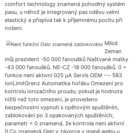
comfort technology znamená pohodlný systém
pasu, u něhož je integrovaný pas oděvu velmi
elastický a přispívá tak k příjemnému pocitu při
nošení.
Miloš
Zeman
můj prezident -50 000 fanoušků Naštvané matky
-43 000 fanoušků. NE-CZ -18 000 fanoušků. 0 =
funkce není aktivní 025 µA Servis OEM --- 583
IonLimitGrenz Automatika hořáku Omezení pro
kontrolu ionizačního proudu; pokud je hodnota
nižší než toto omezení, je provedeno
bezpečnostní vypnutí s opětovým spuštěním,
zablokování po 3 opakovaných spuštěních;
parametr = 0 znamená, že kontrola není aktivní
0 Co znamená číslo v závorce v mapě webu u