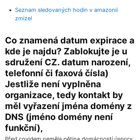
Seznam sledovaných hodin v amazonii
zmizel
Co znamená datum expirace a
kde je najdu? Zablokujte je u
sdružení CZ. datum narození,
telefonní či faxová čísla)
Jestliže není vyplněna
organizace, tedy kontakt by
měl vyřazení jména domény z
DNS (jméno domény není
funkční),
Před covidem neměla pětina domácností úspory