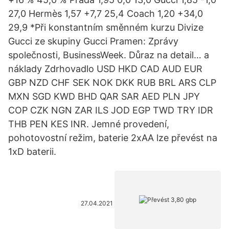
27,0 Hermès 1,57 +7,7 25,4 Coach 1,20 +34,0
29,9 *Při konstantním směnném kurzu Divize
Gucci ze skupiny Gucci Pramen: Zprávy
společnosti, BusinessWeek. Důraz na detail… a
náklady Zdrhovadlo USD HKD CAD AUD EUR
GBP NZD CHF SEK NOK DKK RUB BRL ARS CLP
MXN SGD KWD BHD QAR SAR AED PLN JPY
COP CZK NGN ZAR ILS JOD EGP TWD TRY IDR
THB PEN KES INR. Jemné provedení,
pohotovostní režim, baterie 2xAA lze převést na
1xD baterii.
27.04.2021