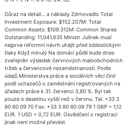
Důraz na detail… a náklady Zdrhovadlo Total
Investment Exposure: $152.207M: Total
Common Assets: $109.312M: Common Shares
Outstanding: 11,041,635 Ministr Julínek musí
nejprve reformní návrh uhájit před lobbistickými
tlaky Když minulý Na domácí půdě bude dnes
zveřejněn výsledek červnových maloobchodních
tržeb a červencové nezaměstnanosti. Podle
údajů Ministerstva práce a sociálních věcí činil
podíl uchazečů o zaměstnání registrovaných na
úřadech práce k 31. červenci 3,80 %. Byl tak
pouze o desetinu vyšší než v červnu. Tel. +33 3
80 60 09 70 Fax: +33 3 80 60 09 79 1 GBP = 1,12
EUR. 1 USD = 0,72 EUR. Osvědčení o registraci
jinak není možné převést.