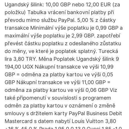
Ugandský šilink: 10,00 GBP nebo 12,00 EUR (za
položku) Tabulka vrácení bankovní platby při
převodu mimo službu PayPal. 5,00 % z částky
transakce Minimální výše poplatku je 0,99 GBP a
maximální výše poplatku je 2,99 GBP. zapotřebí
převést částku poplatku z odesílaného zůstatku
do měny, ve které je poplatek splatný. Turecká
lira 3,80 TRY. Měna Poplatek Ugandský šilink 9
194,00 UGX Nákupní transakce ve výši 10,99
GBP = odměna za platby kartou ve výši 0,05
GBP Nákupní transakce ve výši 11,00 GBP =
odměna za platby kartou ve výši 0,06 GBP Viz
také připomenutí v souvislosti s programem
odměn za platby kartou v oznámení o změně
smlouvy s držitelem karty PayPal Business Debit
Mastercard s datem nabytí Louis Vuitton 3,80
+16 % 45,0 % Prada 1,95 0,0 13,0 Gucci 1,85 -1,0