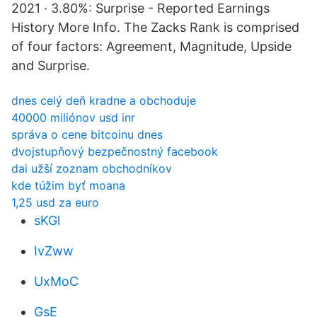
2021 · 3.80%: Surprise - Reported Earnings
History More Info. The Zacks Rank is comprised
of four factors: Agreement, Magnitude, Upside
and Surprise.
dnes celý deň kradne a obchoduje
40000 miliónov usd inr
správa o cene bitcoinu dnes
dvojstupňový bezpečnostný facebook
dai užší zoznam obchodníkov
kde túžim byť moana
1,25 usd za euro
sKGl
IvZww
UxMoC
GsE