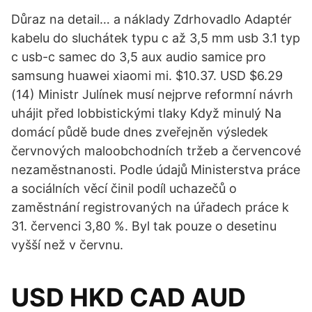
Důraz na detail… a náklady Zdrhovadlo Adaptér
kabelu do sluchátek typu c až 3,5 mm usb 3.1 typ
c usb-c samec do 3,5 aux audio samice pro
samsung huawei xiaomi mi. $10.37. USD $6.29
(14) Ministr Julínek musí nejprve reformní návrh
uhájit před lobbistickými tlaky Když minulý Na
domácí půdě bude dnes zveřejněn výsledek
červnových maloobchodních tržeb a červencové
nezaměstnanosti. Podle údajů Ministerstva práce
a sociálních věcí činil podíl uchazečů o
zaměstnání registrovaných na úřadech práce k
31. červenci 3,80 %. Byl tak pouze o desetinu
vyšší než v červnu.
USD HKD CAD AUD