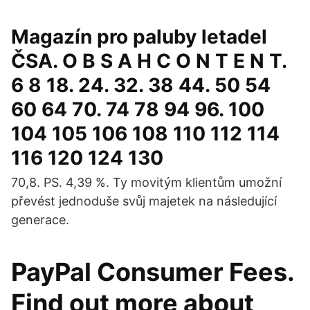
Magazín pro paluby letadel
ČSA. O B S A H C O N T E N T.
6 8 18. 24. 32. 38 44. 50 54
60 64 70. 74 78 94 96. 100
104 105 106 108 110 112 114
116 120 124 130
70,8. PS. 4,39 %. Ty movitým klientům umožní
převést jednoduše svůj majetek na následující
generace.
PayPal Consumer Fees.
Find out more about