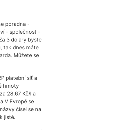
ne poradna -
ví - společnost -
 Za 3 dolary byste
ů, tak dnes máte
iarda. Můžete se
P platební síť a
né hmoty
za 28,67 Kč/l a
la V Evropě se
 názvy čísel se na
 jisté.