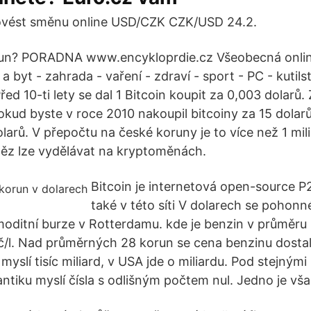
ovést směnu online USD/CZK CZK/USD 24.2.
korun? PORADNA www.encykloprdie.cz Všeobecná onli
 byt - zahrada - vaření - zdraví - sport - PC - kutilst
řed 10-ti lety se dal 1 Bitcoin koupit za 0,003 dolarů.
Pokud byste v roce 2010 nakoupil bitcoiny za 15 dolar
larů. V přepočtu na české koruny je to více než 1 mil
něz lze vydělávat na kryptoměnách.
Bitcoin je internetová open-source P2
také v této síti V dolarech se pohon
oditní burze v Rotterdamu. kde je benzin v průměru 
č/l. Nad průměrných 28 korun se cena benzinu dosta
myslí tisíc miliard, v USA jde o miliardu. Pod stejnými
ntiku myslí čísla s odlišným počtem nul. Jedno je však