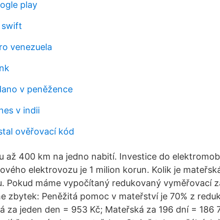
ogle play
 swift
tro venezuela
ink
dano v peněžence
es v indii
tal ověřovací kód
 až 400 km na jedno nabití. Investice do elektromobil
vého elektrovozu je 1 milion korun. Kolik je mateřsk
u. Pokud máme vypočítaný redukovaný vyměřovací zá
e zbytek: Peněžitá pomoc v mateřství je 70% z red
á za jeden den = 953 Kč; Mateřská za 196 dní = 186 7