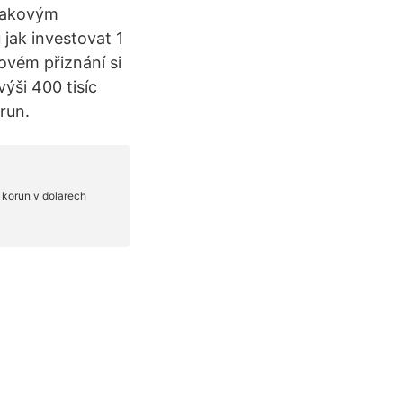
 takovým
jak investovat 1
ovém přiznání si
ýši 400 tisíc
run.