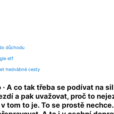
 do důchodu
gie etf
et hedvábné cesty
· A co tak třeba se podívat na sil
ezdí a pak uvažovat, proč to neje
A v tom to je. To se prostě nechce