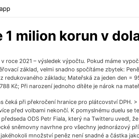
app
e 1 milion korun v dol
á v roce 2021 – výsledek výpočtu. Pokud máme vypoč
řovací základ, velmi snadno spočítáme zbytek: Pen
 z redukovaného základu; Mateřská za jeden den = 9
 788 Kč; Při narození jednoho dítěte je nárok na mate
ás čeká při překročení hranice pro plátcovství DPH. >
 více před volbami nekončí. K pomyslnému duelu se t
 předseda ODS Petr Fiala, který na Twitteru uvedl, že
ecké sněmovny navrhne pro všechny jednorázový přís
 jakéhokoli množství peněz není snadné a částka jak