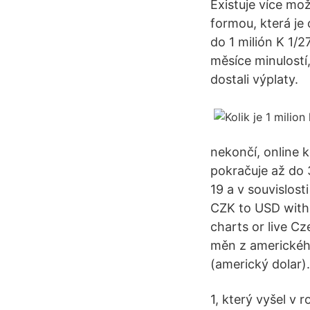
Existuje více mo
formou, která je
do 1 milión K 1/
měsíce minulostí,
dostali výplaty.
nekončí, online k
pokračuje až do 
19 a v souvislost
CZK to USD with 
charts or live C
měn z americkéh
(americký dolar).
1, který vyšel v