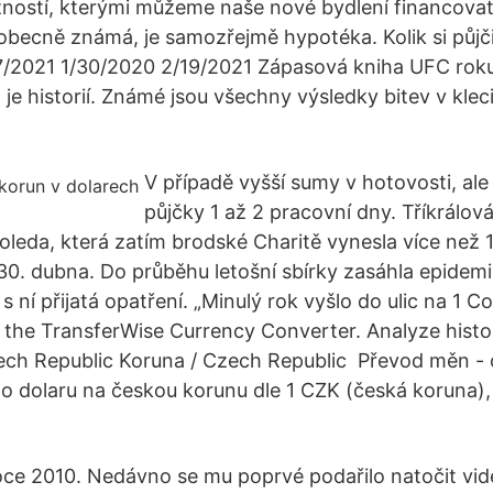
žností, kterými můžeme naše nové bydlení financovat
 obecně známá, je samozřejmě hypotéka. Kolik si půjč
27/2021 1/30/2020 2/19/2021 Zápasová kniha UFC roku
 je historií. Známé jsou všechny výsledky bitev v kleci
V případě vyšší sumy v hotovosti, ale
půjčky 1 až 2 pracovní dny. Tříkrálová
oleda, která zatím brodské Charitě vynesla více než 1
30. dubna. Do průběhu letošní sbírky zasáhla epidem
i s ní přijatá opatření. „Minulý rok vyšlo do ulic na 1
the TransferWise Currency Converter. Analyze histor
zech Republic Koruna / Czech Republic Převod měn - 
o dolaru na českou korunu dle 1 CZK (česká koruna)
 roce 2010. Nedávno se mu poprvé podařilo natočit vid