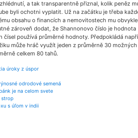
 zhlédnutí, a tak transparentně přiznal, kolik peněz 
be byli ochotni vyplatit. Už na začátku je třeba kaž
vému obsahu o financích a nemovitostech mu obvykle 
tné zároveň dodat, že Shannonovo číslo je hodnota p
 čísel používá průměrné hodnoty. Předpokládá napří
žiku může hráč využít jeden z průměrně 30 možných 
měrně celkem 80 tahů.
ia úroky z úspor
 výnosné odrodové semená
bánk je na celom svete
 strop
u s úľom v indii