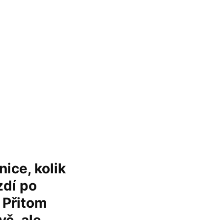
nice, kolik
zdí po
. Přitom