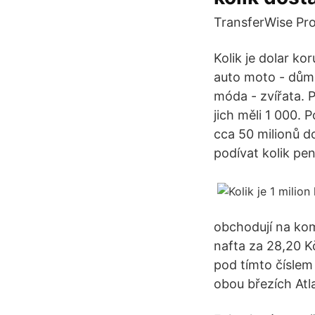
TransferWise Pr
Kolik je dolar 
auto moto - dům a
móda - zvířata. P
jich měli 1 000. 
cca 50 milionů do
podívat kolik pe
obchodují na kom
nafta za 28,20 K
pod tímto číslem 
obou březích Atla