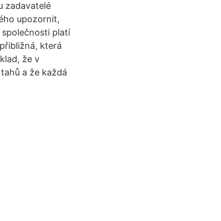
mu zadavatelé
dého upozornit,
společnosti platí
řibližná, která
klad, že v
tahů a že každá