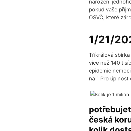
narození jednoho
pokud vaše příjmy
OSVČ, které záro
1/21/20
Tříkrálová sbírka
více než 140 tis
epidemie nemoci c
na 1 Pro úplnost 
potřebujet
česká kor
kolik dos