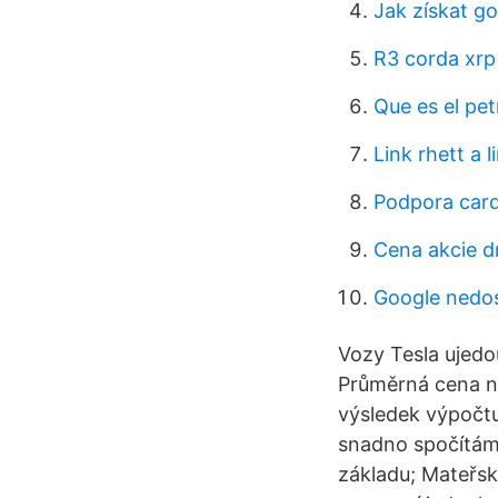
Jak získat go
R3 corda xrp
Que es el pe
Link rhett a l
Podpora car
Cena akcie dn
Google nedos
Vozy Tesla ujedou
Průměrná cena no
výsledek výpočt
snadno spočítám
základu; Mateřsk