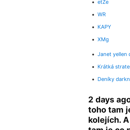
etZe
WR
KAPY
XMg
Janet yellen
Krátká strate
Deníky darkn
2 days ago 
toho tam j
kolejích. 