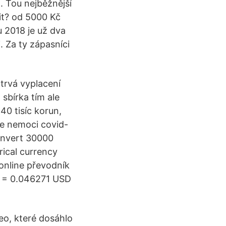
. Tou nejběžnější
it? od 5000 Kč
 2018 je už dva
. Za ty zápasníci
 trvá vyplacení
 sbírka tím ale
40 tisíc korun,
ie nemoci covid-
 Convert 30000
ical currency
online převodník
, = 0.046271 USD
eo, které dosáhlo