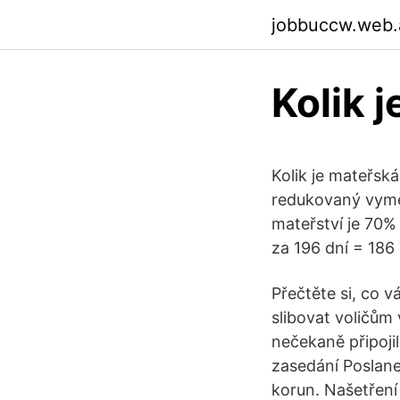
jobbuccw.web.
Kolik j
Kolik je mateřsk
redukovaný vymě
mateřství je 70%
za 196 dní = 186
Přečtěte si, co v
slibovat voličům
nečekaně připojil
zasedání Poslan
korun. Našetření