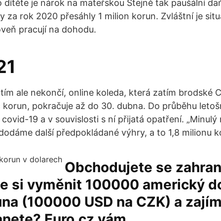
 dítěte je nárok na mateřskou Stejně tak paušální daň
 za rok 2020 přesáhly 1 milion korun. Zvláštní je sit
veň pracují na dohodu.
21
 tím ale nekončí, online koleda, která zatím brodské 
íc korun, pokračuje až do 30. dubna. Do průběhu letoš
ovid-19 a v souvislosti s ní přijatá opatření. „Minulý 
dodáme další předpokládané výhry, a to 1,8 milionu k
Obchodujete se zahran
e si vyměnit 100000 americký do
una (100000 USD na CZK) a zajím
tanete? Euro.cz vám