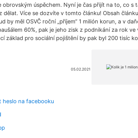
 obrovským úspěchem. Nyní je čas přijít na to, co s
dělat. Více se dozvíte v tomto článku! Obsah článku 
ud by měl OSVČ roční „příjem“ 1 milión korun, a v daň
paušálem 60%, pak je jeho zisk z podnikání za rok ve v
 základ pro sociální pojištění by pak byl 200 tisíc ko
05.02.2021
t heslo na facebooku
d
bp