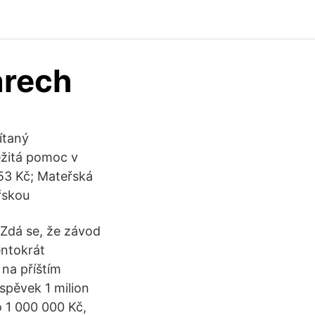
arech
ítaný
ěžitá pomoc v
53 Kč; Mateřská
řskou
 Zdá se, že závod
entokrát
 na příštím
pěvek 1 milion
o 1 000 000 Kč,